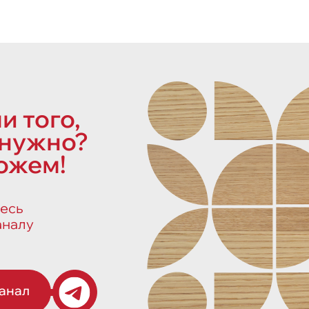
и того,
 нужно?
ожем!
есь
аналу
канал