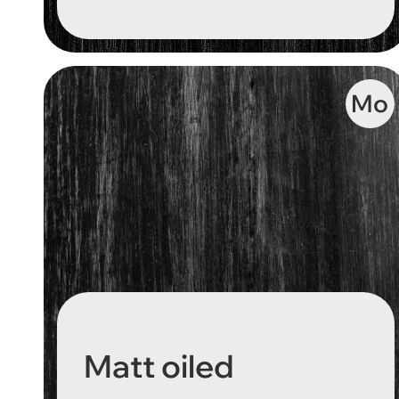
Mo
Matt oiled