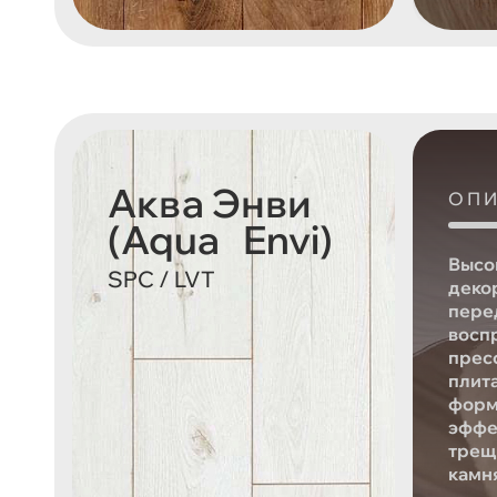
Аква Энви
ОП
(Aqua Envi)
Высо
SPC / LVT
деко
пере
восп
прес
плит
форм
эффе
трещ
камн