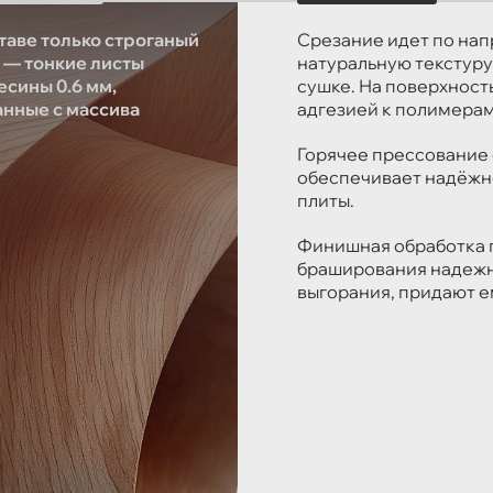
таве только строганый
Срезание идет по нап
 — тонкие листы
натуральную текстуру
есины 0.6 мм,
сушке. На поверхность
анные с массива
адгезией к полимерам
Горячее прессование 
обеспечивает надёжн
плиты.
Финишная обработка п
браширования надежн
выгорания, придают е