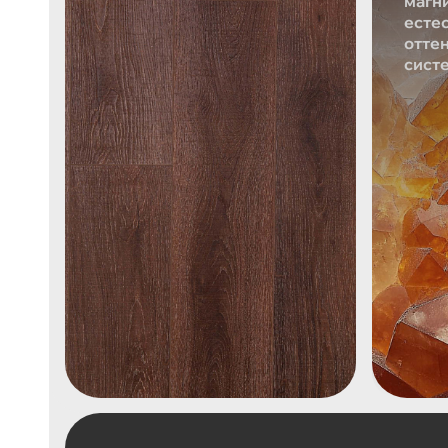
магни
есте
отте
систе