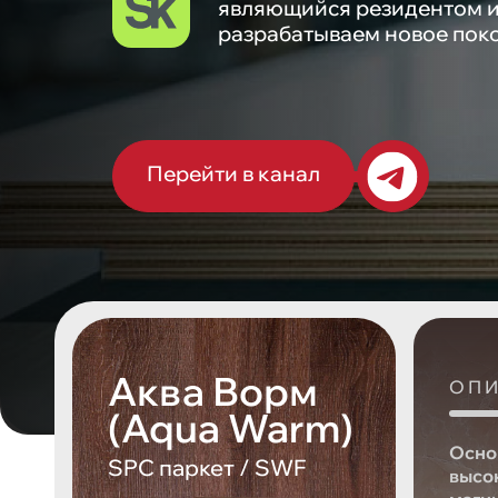
являющийся резидентом и
разрабатываем новое поко
Перейти в канал
Аква Ворм
ОП
(Aqua Warm)
Осно
SPC паркет / SWF
высо