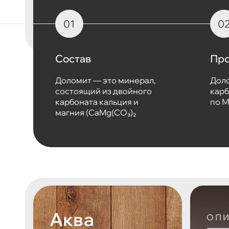
Состав
Про
Доломит — это минерал,
Дол
состоящий из двойного
карб
карбоната кальция и
по 
магния (CaMg(CO₃)₂
Аква
ОП