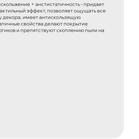
искольжение + анстистатичность - придает
актильный эффект, позволяет ощущать все
у декора, имеет антискользящую
татичные свойства делают покрытие
гиков и препятствуют скоплению пыли на