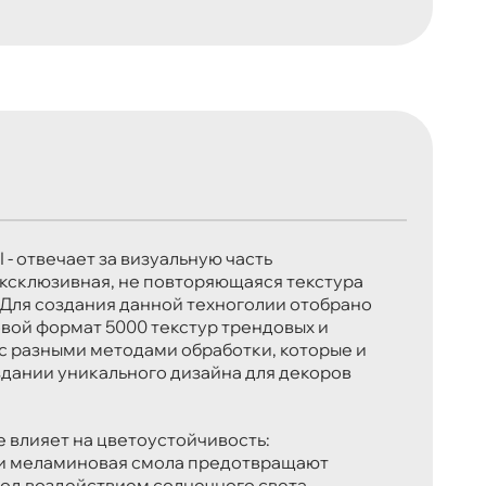
- отвечает за визуальную часть
эксклюзивная, не повторяющаяся текстура
 Для создания данной техноголии отобрано
вой формат 5000 текстур трендовых и
с разными методами обработки, которые и
здании уникального дизайна для декоров
е влияет на цветоустойчивость:
 и меламиновая смола предотвращают
од воздействием солнечного света.