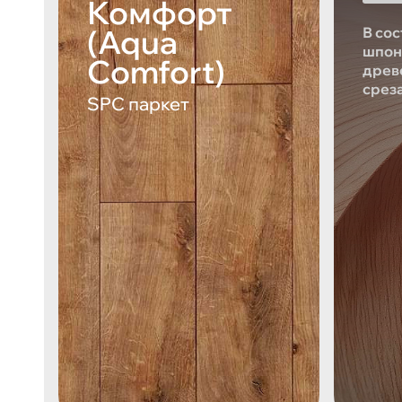
Комфорт
(Aqua
В сос
шпон
Comfort)
древ
срез
SPC паркет