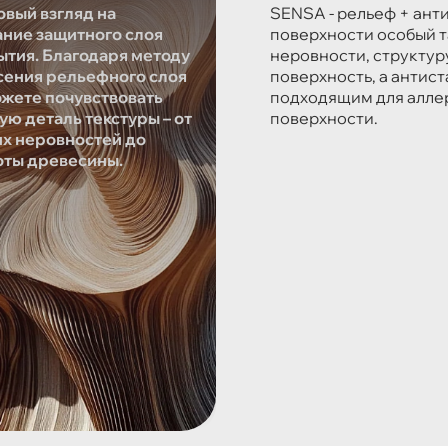
овый взгляд на
SENSA - рельеф + ант
ание защитного слоя
поверхности особый т
ытия. Благодаря методу
неровности, структур
сения рельефного слоя
поверхность, а антис
ожете почувствовать
подходящим для аллер
ую деталь текстуры – от
поверхности.
их неровностей до
оты древесины.