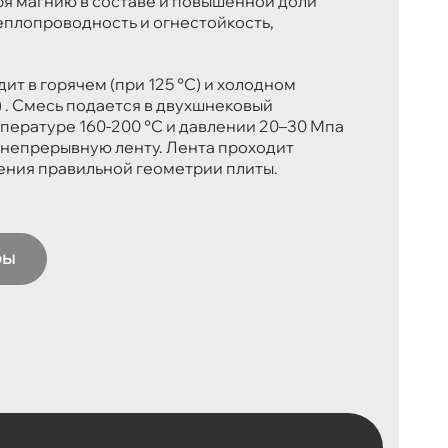
аря магнию в составе и повышенной доли
теплопроводность и огнестойкость,
т в горячем (при 125 °C) и холодном
) . Смесь подается в двухшнековый
мпературе 160-200 °C и давлении 20–30 Мпа
т непрерывную ленту. Лента проходит
ения правильной геометрии плиты.
ры