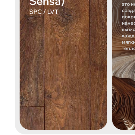
Sensa)
это н
созд
SPC / LVT
покр
нане
вы м
кажд
мягк
тепл