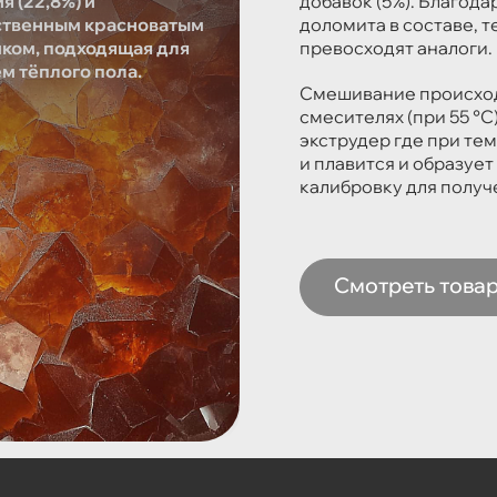
я (22,8%) и
добавок (5%). Благод
ственным красноватым
доломита в составе, 
нком, подходящая для
превосходят аналоги.
м тёплого пола.
Смешивание происходи
смесителях (при 55 °C
экструдер где при те
и плавится и образуе
калибровку для получ
Смотреть това