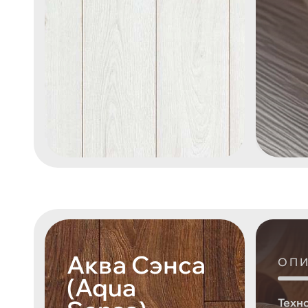
Аква Сэнса
ОП
(Aqua
Техн