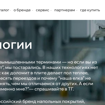
талог
о бренде
сервис
партнерам
где купить
логии
, вымышленными терминами — но если вы из
ает”, мы постарались. В наших технологиях нет
 как доломит в плите делает пол теплее,
сять переездов и почему “наша елка” не
нять, чем мы отличаемся от других. А если
именно мне?”— спрашивайте в ТГ.
оссийский бренд напольных покрытий,