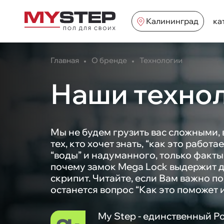
Калининград
ка
Главная
О бренде
Технологии
Наши техно
Мы не будем грузить вас сложными
тех, кто хочет знать, “как это работ
“воды” и надуманного, только факты:
почему замок Mega Lock выдержит де
скрипит. Читайте, если Вам важно по
останется вопрос “Как это поможет 
My Step - единственный Р