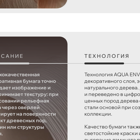
ИСАНИЕ
ТЕХНОЛОГИЯ
кокачественная
Технология AQUA ENVI 
ративная бумага точно
декоративного слоя, 
дает изображение и
натурального дерева.
ринимает текстуру: при
и переведено в цифро
совании рельефная
ценных пород дерева 
а через оверлей
стали основой при со
ирует на поверхности
коллекции.
кт древесных пор,
Качество бумаги такж
ин или структуры
светостойкие краски
я.
выгорание ламината п