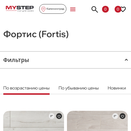
0
0
Калининград
Фортис (Fortis)
Фильтры
По возрастанию цены
По убыванию цены
Новинки