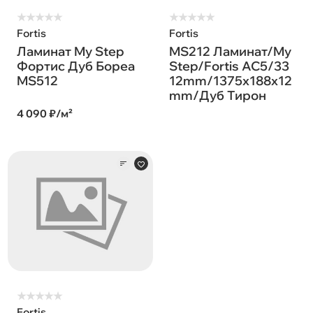
★
★
★
★
★
★
★
★
★
★
Fortis
Fortis
Ламинат My Step
MS212 Ламинат/My
Фортис Дуб Бореа
Step/Fortis AC5/33
MS512
12mm/1375x188x12
mm/Дуб Тирон
4 090 ₽/м²
★
★
★
★
★
Fortis