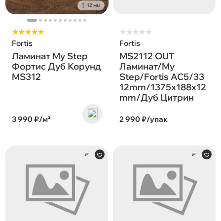
12 мм
★★★★★
★
★
★
★
★
Fortis
Fortis
Ламинат My Step
MS2112 OUT
Фортис Дуб Корунд
Ламинат/My
MS312
Step/Fortis AC5/33
12mm/1375x188x12
mm/Дуб Цитрин
3 990 ₽/м²
2 990 ₽/упак