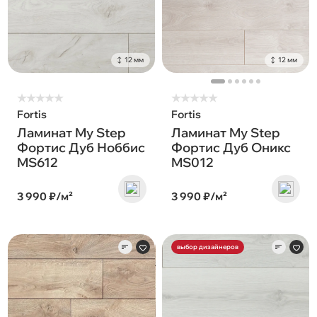
12 мм
12 мм
★
★
★
★
★
★
★
★
★
★
Fortis
Fortis
Ламинат My Step
Ламинат My Step
Фортис Дуб Ноббис
Фортис Дуб Оникс
MS612
MS012
3 990 ₽/м²
3 990 ₽/м²
выбор дизайнеров