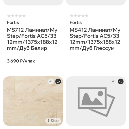
★
★
★
★
★
★
★
★
★
★
Fortis
Fortis
MS712 Ламинат/My
MS412 Ламинат/My
Step/Fortis AC5/33
Step/Fortis AC5/33
12mm/1375x188x12
12mm/1375x188x12
mm/Дуб Белир
mm/Дуб Глессум
3 690 ₽/упак
12 мм