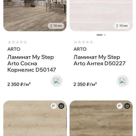
10 мм
10 мм
★
★
★
★
★
★
★
★
★
★
ARTO
ARTO
Ламинат My Step
Ламинат My Step
Arto Сосна
Arto Антея D50227
Корнелис D50147
2 350 ₽/м²
2 350 ₽/м²