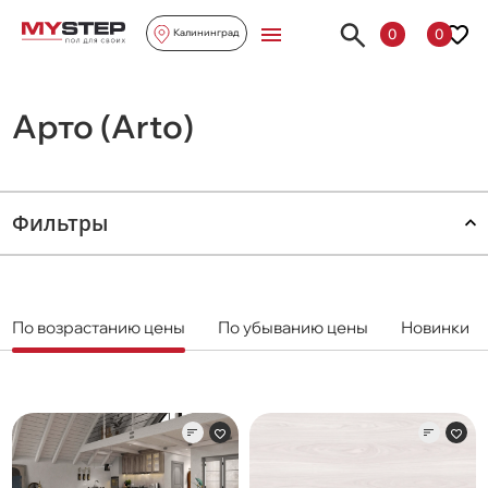
0
0
Калининград
Арто (Arto)
Фильтры
По возрастанию цены
По убыванию цены
Новинки