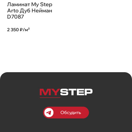
Ламинат My Step
Arto Дуб Нeйман
D7087
2 350 ₽/м²
Обсудить