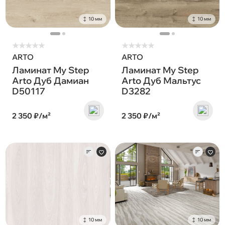
10 мм
10 мм
★
★
★
★
★
★
★
★
★
★
ARTO
ARTO
Ламинат My Step
Ламинат My Step
Arto Дуб Дамиан
Arto Дуб Мальтус
D50117
D3282
2 350 ₽/м²
2 350 ₽/м²
10 мм
10 мм