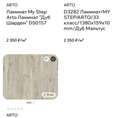
ARTO
ARTO
Ламинат My Step
D3282 Ламинат/MY
Arto Ламинат "Дуб
STEP/ARTO/33
Шарден" D50157
класс/1380х159х10
mm/Дуб Мальтус
2 350 ₽/м²
2 350 ₽/м²
10 мм
★
★
★
★
★
ARTO