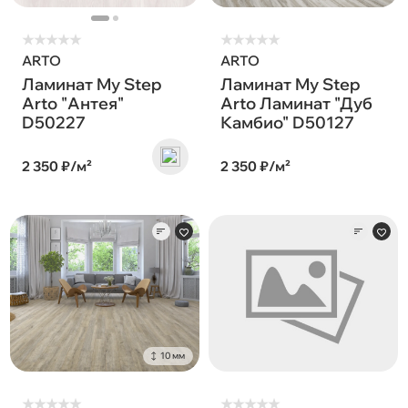
★
★
★
★
★
★
★
★
★
★
ARTO
ARTO
Ламинат My Step
Ламинат My Step
Arto "Антея"
Arto Ламинат "Дуб
D50227
Камбио" D50127
2 350 ₽/м²
2 350 ₽/м²
10 мм
★
★
★
★
★
★
★
★
★
★