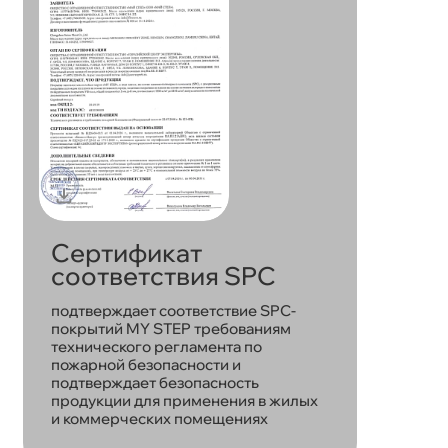
Сертификат
соответствия SPC
подтверждает соответствие SPC-
покрытий MY STEP требованиям
технического регламента по
пожарной безопасности и
подтверждает безопасность
продукции для применения в жилых
и коммерческих помещениях