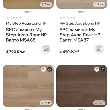
7 мм
7 мм
★
★
★
★
★
★
★
★
★
★
My Step Aqua Long HP
My Step Aqua Long HP
SPC ламинат My
SPC ламинат My
Step Аква Лонг HP
Step Аква Лонг HP
Валто MSA88
Балти MSA87
4 790 ₽/м²
4 490 ₽/м²
7 мм
7 мм