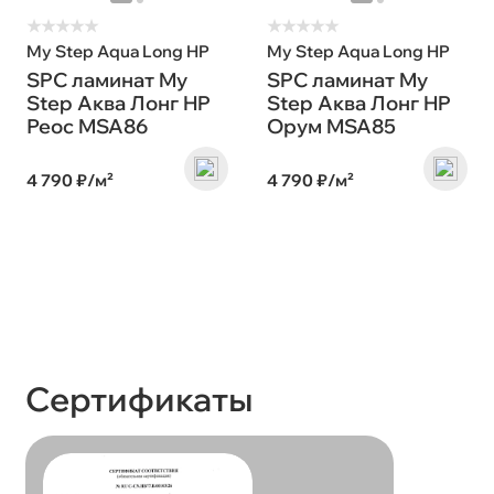
★
★
★
★
★
★
★
★
★
★
My Step Aqua Long HP
My Step Aqua Long HP
SPC ламинат My
SPC ламинат My
Step Аква Лонг HP
Step Аква Лонг HP
Реос MSA86
Орум MSA85
4 790 ₽/м²
4 790 ₽/м²
Сертификаты