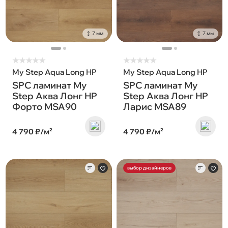
7 мм
7 мм
★
★
★
★
★
★
★
★
★
★
My Step Aqua Long HP
My Step Aqua Long HP
SPC ламинат My
SPC ламинат My
Step Аква Лонг HP
Step Аква Лонг HP
Форто MSA90
Ларис MSA89
4 790 ₽/м²
4 790 ₽/м²
выбор дизайнеров