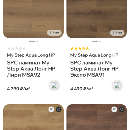
7 мм
7 мм
★
★
★
★
★
★★★★★
My Step Aqua Long HP
My Step Aqua Long HP
SPC ламинат My
SPC ламинат My
Step Аква Лонг HP
Step Аква Лонг HP
Лири MSA92
Экспо MSA91
4 790 ₽/м²
4 490 ₽/м²