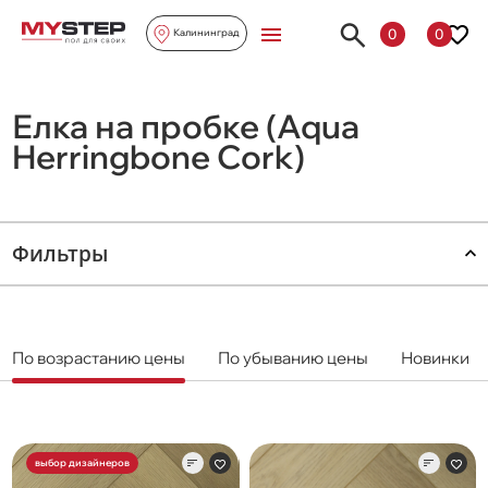
0
0
Калининград
Елка на пробке (Aqua
Herringbone Cork)
Фильтры
По возрастанию цены
По убыванию цены
Новинки
выбор дизайнеров