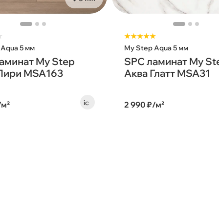
★
★★★★★
 Aqua 5 мм
My Step Aqua 5 мм
аминат My Step
SPC ламинат My St
Лири MSA163
Аква Глатт MSA31
/м²
2 990 ₽/м²