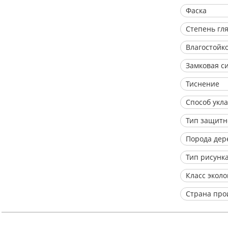
Фаска
Степень гл
Влагостойк
Замковая с
Тиснение
Способ укл
Тип защитн
Порода дер
Тип рисунк
Класс экол
Страна про