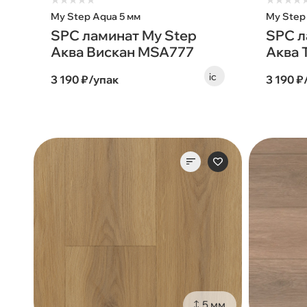
★
★
★
★
★
★
★
★
★
My Step Aqua 5 мм
My Step
SPC ламинат My Step
SPC л
Аква Вискан MSA777
Аква 
3 190 ₽/упак
3 190 ₽
5 мм