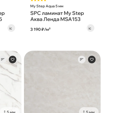
★★★★★
My Step Aqua 5 мм
ep
SPC ламинат My Step
5
Аква Ленда MSA153
3 190 ₽/м²
5 мм
5 мм