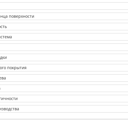
янца поверхности
ость
истема
адки
ого покрытия
ева
а
огичности
изводства