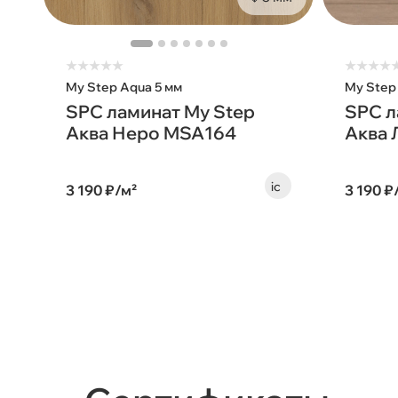
★
★
★
★
★
★
★
★
★
My Step Aqua 5 мм
My Step
SPC ламинат My Step
SPC л
Аква Неро MSA164
Аква 
3 190 ₽/м²
3 190 ₽