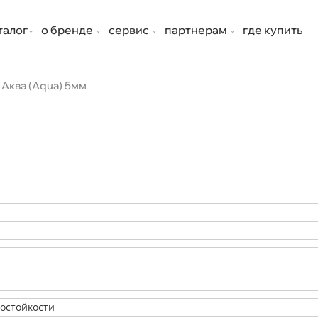
талог
о бренде
сервис
партнерам
где купить
Аква (Aqua) 5мм
состойкости