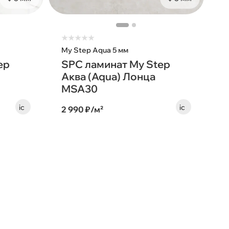
★
★
★
★
★
My Step Aqua 5 мм
ep
SPC ламинат My Step
Аква (Aqua) Лонца
MSA30
2 990 ₽/м²