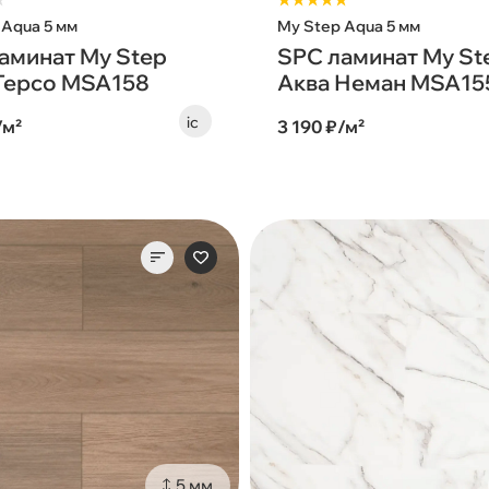
★
★★★★★
 Aqua 5 мм
My Step Aqua 5 мм
аминат My Step
SPC ламинат My St
Терсо MSA158
Аква Неман MSA15
/м²
3 190 ₽/м²
5 мм