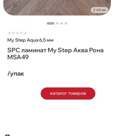
6.5 мм
★
★
★
★
★
My Step Aqua 6,5 мм
SPC ламинат My Step Аква Рона
MSA49
/упак
каталог товаров