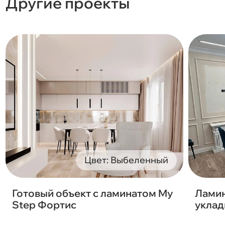
Другие проекты
Цвет: Выбеленный
Готовый объект с ламинатом My
Ламин
Step Фортис
уклад