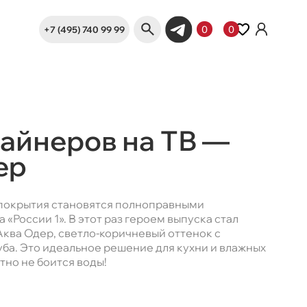
+7 (495) 740 99 99
0
0
айнеров на ТВ —
ep
 покрытия становятся полноправными
«России 1». В этот раз героем выпуска стал
Аква Одер, светло-коричневый оттенок с
уба. Это идеальное решение для кухни и влажных
тно не боится воды!