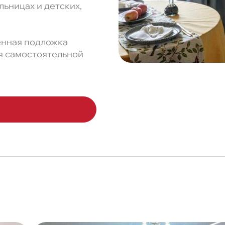
льницах и детских,
оенная подложка
я самостоятельной