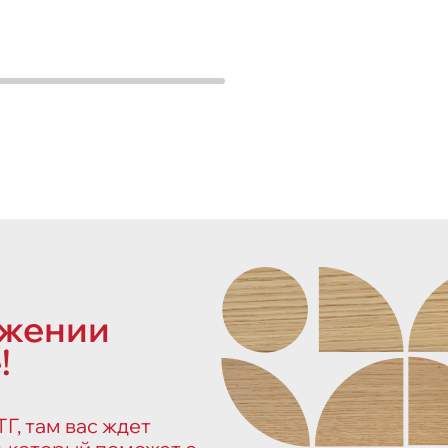
ожении
!
Г, там вас ждет