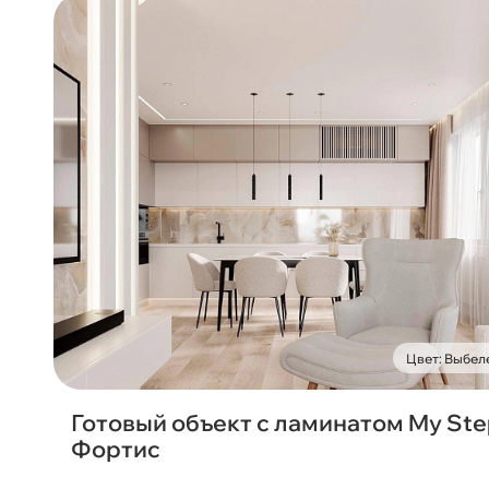
Цвет: Выбел
Готовый объект с ламинатом My St
Фортис