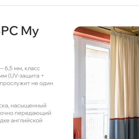
SPC My
 6,5 мм, класс
 мм (UV-защита +
 прослужит не один
аска, насыщенный
 точно передающий
адке английской