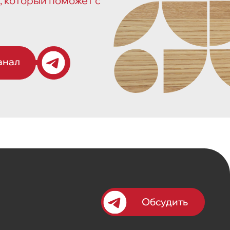
, который поможет с
анал
Обсудить