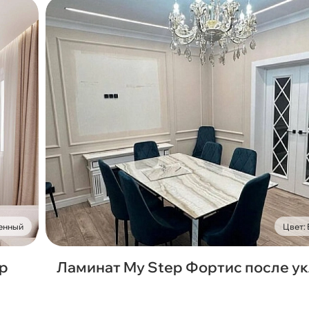
енный
Цвет:
ep
Ламинат My Step Фортис после у