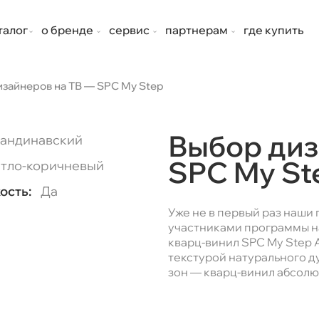
талог
о бренде
сервис
партнерам
где купить
зайнеров на ТВ — SPC My Step
Выбор диз
андинавский
SPC My St
тло-коричневый
ость:
Да
Уже не в первый раз наши
участниками программы на 
кварц-винил SPC My Step 
текстурой натурального д
зон — кварц-винил абсолю